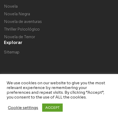
Novela
Novela Negra
Novela de aventuras
Thriller Psicológico
Novela de Terror
Explorar
Sitemap
We use cookies on our website to give you the most
relevant experience by remembering your
Copyright © 2023
Bebow
. Todos los derechos reservados.
preferences and repeat visits. By clicking “Accept”,
you consent to the use of ALL the cookies.
Cookie settings
ACCEPT
Search
Shop
Account
Wishlist