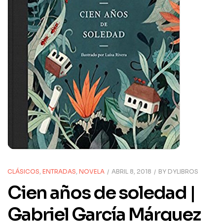
CLÁSICOS
,
ENTRADAS
,
NOVELA
ABRIL 8, 2018
BY
DYLIBROS
Cien años de soledad |
Gabriel García Márquez