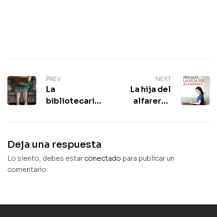
PREV
NEXT
La
La hija del
bibliotecaria
alfarero |
de Auschwitz
José Luis
| Antonio
Perales |
Iturbe
Poesía
Deja una respuesta
narrativa
Lo siento, debes estar
conectado
para publicar un
comentario.