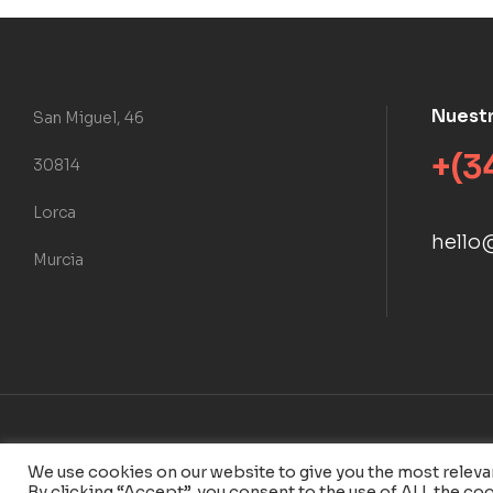
Nuest
San Miguel, 46
+(3
30814
Lorca
hello
Murcia
Copyright © 2023
Bebow
. Todos los derechos reservados.
We use cookies on our website to give you the most relev
By clicking “Accept”, you consent to the use of ALL the coo