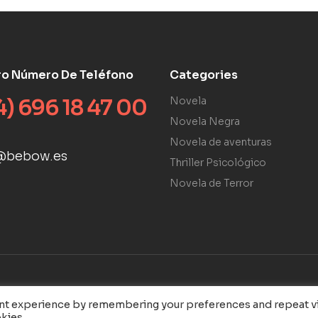
ro Número De Teléfono
Categories
4) 696 18 47 00
Novela
Novela Negra
Novela de aventuras
@bebow.es
Thriller Psicológico
Novela de Terror
ant experience by remembering your preferences and repeat vi
kies.