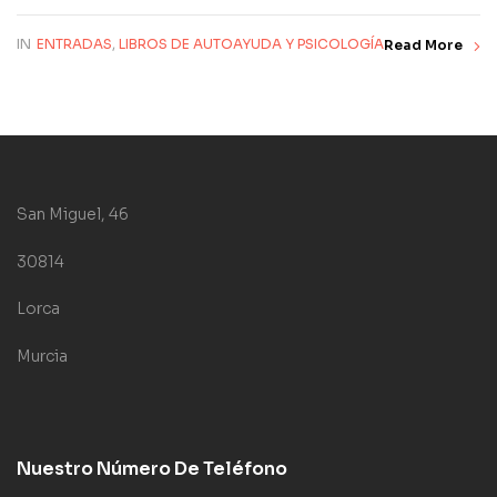
IN
ENTRADAS
,
LIBROS DE AUTOAYUDA Y PSICOLOGÍA
Read More
San Miguel, 46
30814
Lorca
Murcia
Nuestro Número De Teléfono