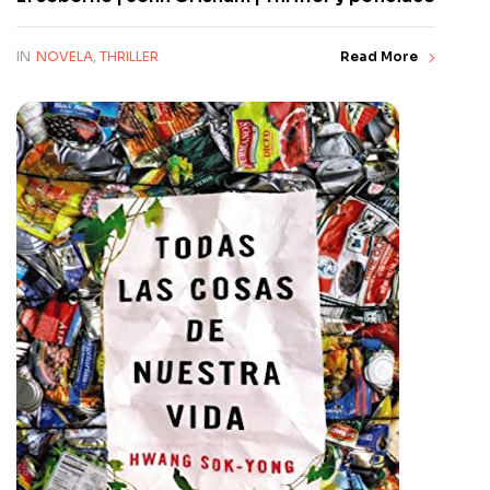
IN
NOVELA
,
THRILLER
Read More