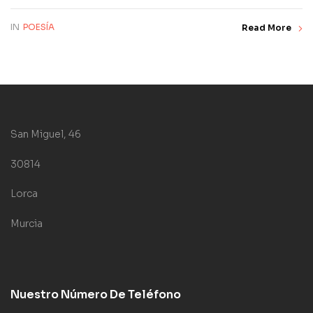
IN
POESÍA
Read More
San Miguel, 46
30814
Lorca
Murcia
Nuestro Número De Teléfono