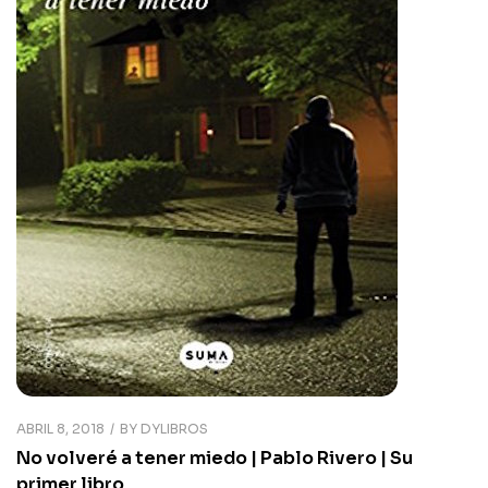
ABRIL 8, 2018
BY
DYLIBROS
No volveré a tener miedo | Pablo Rivero | Su
primer libro