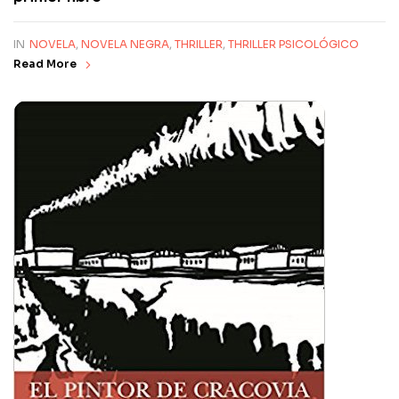
IN
NOVELA
,
NOVELA NEGRA
,
THRILLER
,
THRILLER PSICOLÓGICO
Read More