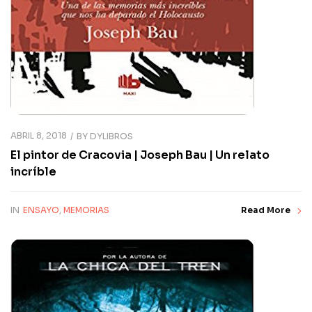
ABRIL 8, 2018
BY
DYLIBROS
El pintor de Cracovia | Joseph Bau | Un relato
incríble
IN
ENSAYO
,
MEMORIAS
Read More