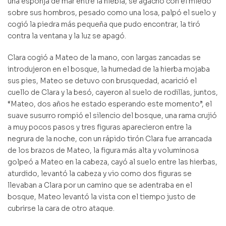
una esponja de mar entre la niebla, se agachó con el miedo
sobre sus hombros, pesado como una losa, palpó el suelo y
cogió la piedra más pequeña que pudo encontrar, la tiró
contra la ventana y la luz se apagó.
Clara cogió a Mateo de la mano, con largas zancadas se
introdujeron en el bosque, la humedad de la hierba mojaba
sus pies, Mateo se detuvo con brusquedad, acarició el
cuello de Clara y la besó, cayeron al suelo de rodillas, juntos,
“Mateo, dos años he estado esperando este momento”, el
suave susurro rompió el silencio del bosque, una rama crujió
a muy pocos pasos y tres figuras aparecieron entre la
negrura de la noche, con un rápido tirón Clara fue arrancada
de los brazos de Mateo, la figura más alta y voluminosa
golpeó a Mateo en la cabeza, cayó al suelo entre las hierbas,
aturdido, levantó la cabeza y vio como dos figuras se
llevaban a Clara por un camino que se adentraba en el
bosque, Mateo levantó la vista con el tiempo justo de
cubrirse la cara de otro ataque.