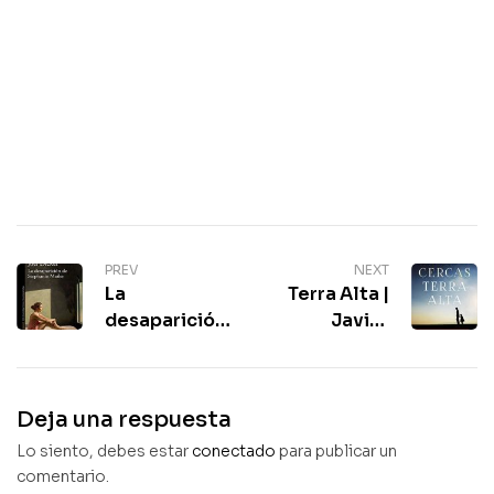
PREV
NEXT
La
Terra Alta |
desaparición
Javier
de Stephanie
Cercas |
Mailer |
Premio
Nuevo libro
Planeta 2019
Deja una respuesta
de Joel
Lo siento, debes estar
Dicker
conectado
para publicar un
comentario.