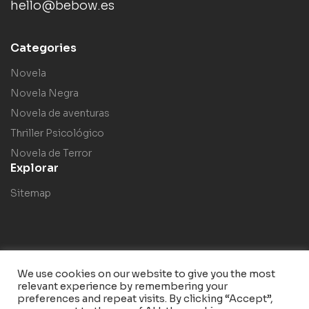
hello@bebow.es
Categories
Novela
Novela Negra
Novela de aventuras
Thriller Psicológico
Novela de Terror
Explorar
Sitemap
We use cookies on our website to give you the most
relevant experience by remembering your
Copyright © 2023
Bebow
. Todos los derechos reservados.
preferences and repeat visits. By clicking “Accept”,