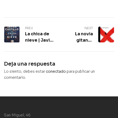
PREV
NEXT
La chica de
La novia
nieve | Javier
gitana |
Castillo | Su
Carmen Mola
última
|Inspectora
novela
Elena Blanco
Deja una respuesta
Lo siento, debes estar
conectado
para publicar un
comentario.
San Miguel, 46