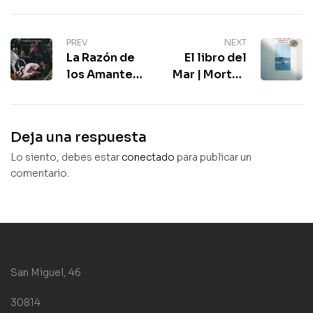
PREV
NEXT
La Razón de
El libro del
los Amantes |
Mar | Morten
Pablo
A Stroksness
Simonetti |
| Un libro
Una novela
diferente
Deja una respuesta
íntima
Lo siento, debes estar
conectado
para publicar un
comentario.
San Miguel, 46
30814