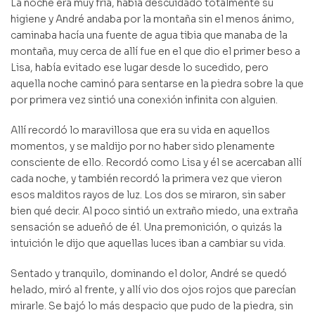
La noche era muy fría, había descuidado totalmente su
higiene y André andaba por la montaña sin el menos ánimo,
caminaba hacía una fuente de agua tibia que manaba de la
montaña, muy cerca de allí fue en el que dio el primer beso a
Lisa, había evitado ese lugar desde lo sucedido, pero
aquella noche caminó para sentarse en la piedra sobre la que
por primera vez sintió una conexión infinita con alguien.
Allí recordó lo maravillosa que era su vida en aquellos
momentos, y se maldijo por no haber sido plenamente
consciente de ello. Recordó como Lisa y él se acercaban allí
cada noche, y también recordó la primera vez que vieron
esos malditos rayos de luz. Los dos se miraron, sin saber
bien qué decir. Al poco sintió un extraño miedo, una extraña
sensación se adueñó de él. Una premonición, o quizás la
intuición le dijo que aquellas luces iban a cambiar su vida.
Sentado y tranquilo, dominando el dolor, André se quedó
helado, miró al frente, y allí vio dos ojos rojos que parecían
mirarle. Se bajó lo más despacio que pudo de la piedra, sin