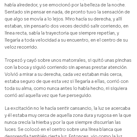
había alrededor, y se emocionó por la belleza de la noche.
Sentado sin pensar en nada, de pronto tuvo la sensación de
que algo se movía a lo lejos. Miro hacía su derecha, y allí
estaban, sin pensarlo dos veces decidió salir corriendo, en
línea recta, sabía la trayectoria que siempre repetían, y
llegaría a toda velocidad a su encuentro, en el centro de su
veloz recorrido.
Tropezó y cayó sobre unos matorrales, si quitó unas pinchas
con la boca y siguió corriendo sin apenas prestar atención.
Volvió a mirar a su derecha, cada vez estaban más cerca,
estaba seguro de que esta vez si llegaría a ellas, corrió con
toda su alma, como nunca antes lo había hecho, ni siquiera
corrió así aquella vez que fue perseguido.
La excitación no le hacía sentir cansancio, la luz se acercaba
y él estaba muy cerca de aquella zona dura y rugosa en la que
nunca crecía la hierba y por la que siempre discurrían las
luces. Se colocó en el centro sobre una línea blanca que
desprendía también cierta luz. Entonces, vio como la luz