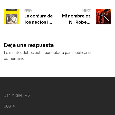
PREV
NEXT
La conjura de
Mi nombre es
los necios |
N | Robert
John
Karjel |
Kennedy
Thriller
Toole | Libros
Deja una respuesta
Lo siento, debes estar
conectado
para publicar un
comentario.
San Miguel, 46
30814