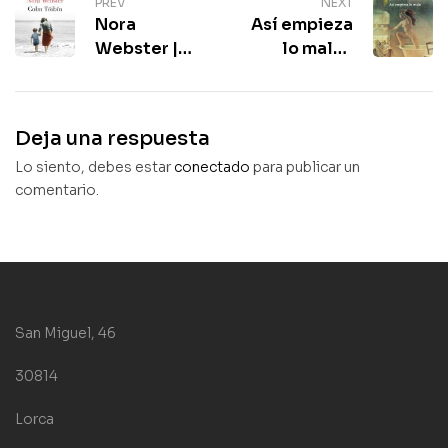
PREV
NEXT
Nora
Así empieza
Webster |
lo malo |
Colm Toibin |
Javier Marías
Dolor y
| Relato de la
crecimiento
realidad
Deja una respuesta
Lo siento, debes estar
conectado
para publicar un
comentario.
San Miguel, 46
30814
Lorca