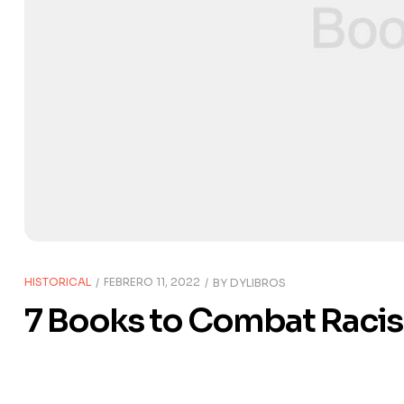
HISTORICAL
FEBRERO 11, 2022
BY
DYLIBROS
7 Books to Combat Raci