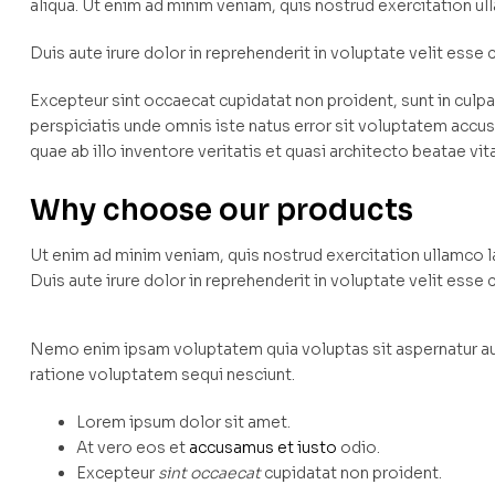
aliqua. Ut enim ad minim veniam, quis nostrud exercitation u
Duis aute irure dolor in reprehenderit in voluptate velit esse c
Excepteur sint occaecat cupidatat non proident, sunt in culpa 
perspiciatis unde omnis iste natus error sit voluptatem ac
quae ab illo inventore veritatis et quasi architecto beatae vit
Why choose our products
Ut enim ad minim veniam, quis nostrud exercitation ullamco 
Duis aute irure dolor in reprehenderit in voluptate velit esse c
Nemo enim ipsam voluptatem quia voluptas sit aspernatur aut
ratione voluptatem sequi nesciunt.
Lorem ipsum dolor sit amet.
At vero eos et
accusamus et iusto
odio.
Excepteur
sint occaecat
cupidatat non proident.