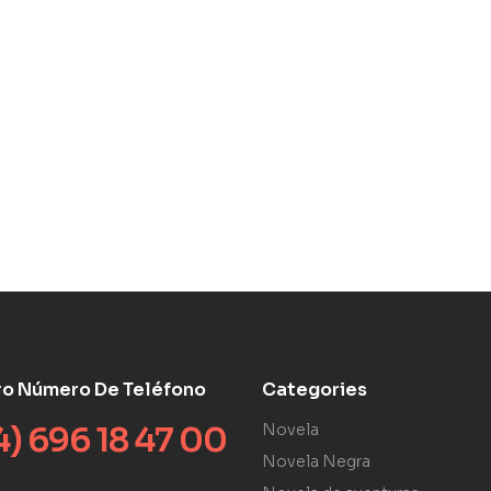
ro Número De Teléfono
Categories
4) 696 18 47 00
Novela
Novela Negra