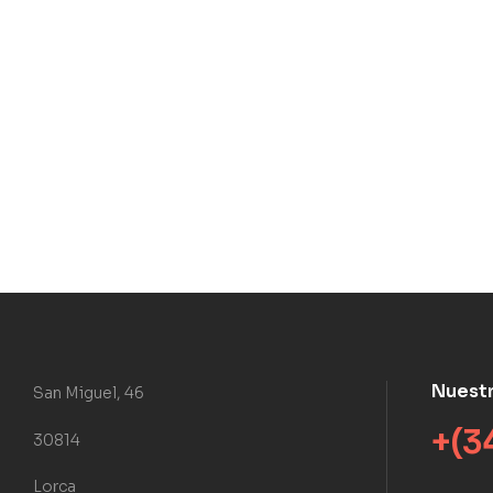
Nuest
San Miguel, 46
+(3
30814
Lorca